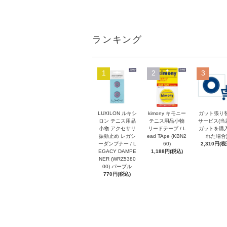
ランキング
1
2
3
LUXILON ルキシ
kimony キモニー
ガット張り
ロン テニス用品
テニス用品小物
サービス(当
小物 アクセサリ
リードテープ / L
ガットを購
振動止め レガシ
ead TApe (KBN2
れた場合
ーダンプナー / L
60)
2,310円(税
EGACY DAMPE
1,188円(税込)
NER (WRZ5380
00) パープル
770円(税込)