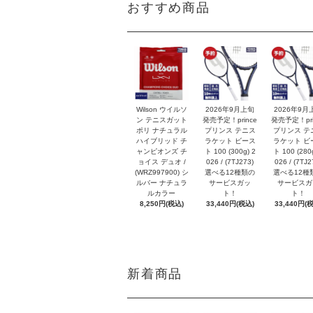
おすすめ商品
Wilson ウイルソ
2026年9月上旬
2026年9月
ン テニスガット
発売予定！prince
発売予定！pri
ポリ ナチュラル
プリンス テニス
プリンス テ
ハイブリッド チ
ラケット ビース
ラケット ビ
ャンピオンズ チ
ト 100 (300g) 2
ト 100 (280g
ョイス デュオ /
026 / (7TJ273)
026 / (7TJ2
(WRZ997900) シ
選べる12種類の
選べる12種
ルバー ナチュラ
サービスガッ
サービスガ
ルカラー
ト！
ト！
8,250円(税込)
33,440円(税込)
33,440円(
新着商品