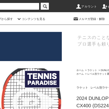
アカウント
プから探す
コンテンツを見る
メルマガ登録・解除
テニスのこと
プロ選手も頼
ホーム
>
ラケット
>
DUNL
ホーム
>
レベル別ラケット
ラケット
レベル別ラケ
2024 DUN
CX400 (DS