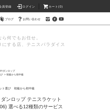
会員登録
ログイン
カート(0)
ブログ
お問い合わせ
なら何でもお任せ。
りにする店、テニスパラダイス
OP/ダンロップ
選び
>
初級から初中級
ット選び
初級から初中級
LOP ダンロップ テニスラケット
22406) 選べる12種類のサービス