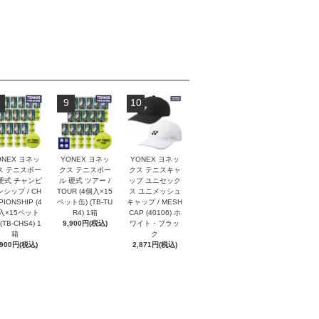
9
10
ONEX ヨネッ
YONEX ヨネッ
YONEX ヨネッ
ス テニスボー
クス テニスボー
クス テニスキャ
硬式 チャンピ
ル 硬式 ツアー /
ップ ユニセック
シップ / CH
TOUR (4個入×15
ス ユニメッシュ
PIONSHIP (4
ペット缶) (TB-TU
キャップ / MESH
入×15ペット
R4) 1箱
CAP (40106) ホ
(TB-CHS4) 1
9,900円(税込)
ワイト・ブラッ
箱
ク
,900円(税込)
2,871円(税込)