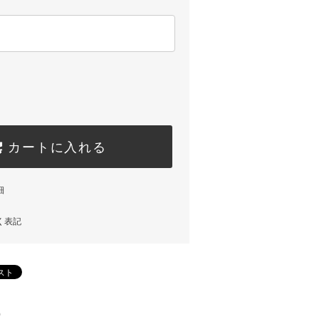
カートに入れる
細
く表記
)