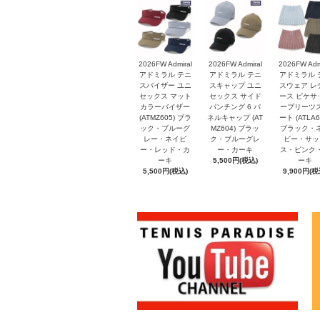
2026FW Admiral
2026FW Admiral
2026FW Adm
アドミラル テニ
アドミラル テニ
アドミラル 
スバイザー ユニ
スキャップ ユニ
スウェア レ
セックス マット
セックス サイド
ース ピケサ
カラーバイザー
パンチング 6 パ
ープリーツ
(ATMZ605) ブラ
ネルキャップ (AT
ート (ATLA6
ック・ブルーグ
MZ604) ブラッ
ブラック・
レー・ネイビ
ク・ブルーグレ
ビー・サッ
ー・レッド・カ
ー・カーキ
ス・ピンク
ーキ
5,500円(税込)
ーキ
5,500円(税込)
9,900円(税