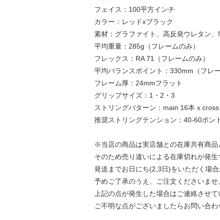
フェイス：100平方インチ
カラー：レッドxブラック
素材：グラファイト、高反発ウレタン、
平均重量：285g（フレームのみ）
フレックス：RA 71（フレームのみ）
平均バランスポイント：330mm（フレ
フレーム厚：24mmフラット
グリップサイズ：1・2・3
ストリングバターン：main 16本 x cross
推奨ストリングテンション：40-60ポン
※当店の商品は実店舗との在庫共有商品
そのため売り違いによる在庫切れが発生
発送までお日にち(2,3日)をいただく場
予めご了承のうえ、ご注文くださいませ
上記の点が発生した場合はご連絡させて
ご不明な点がございましたらお問い合わ