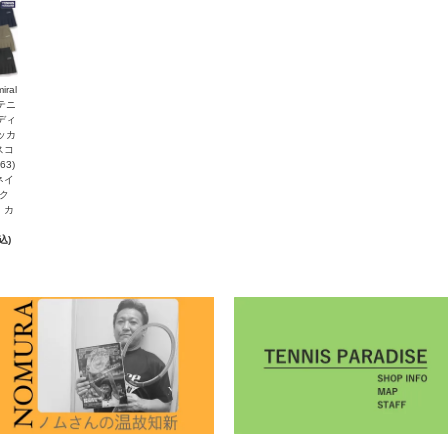
iral
テニ
ディ
ッカ
スコ
63)
ネイ
ク
・カ
込)