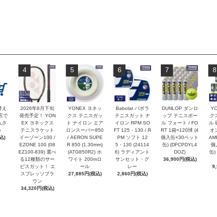
4
5
6
7
8
替え
2026年8月下旬
YONEX ヨネッ
Babolat バボラ
DUNLOP ダンロ
Y
店で
発売予定！ YON
クス テニスガッ
テニスガット ナ
ップ テニスボー
ク
入さ
EX ヨネックス
ト ナイロン エア
イロン RPM SO
ル フォート / FO
ル 
)
テニスラケット
ロンスーパー850
FT 125・130 / R
RT 1箱=120球 (4
オン
込)
イーゾーン100 /
/ AERON SUPE
PM ソフト 12
個入缶×30ペット
AM
EZONE 100 (08
R 850 (1.30mm)
5・130 (24114
缶) (DFCPDYL4
個
EZ100-839) 選べ
(ATG850R2) ホ
6) ラディアント
DOZ)
缶) 
る12種類のサー
ワイト 200mロ
サンセット・グ
36,900円(税込)
ビスガット！ エ
ール
レー
9
スプレッソブラ
27,885円(税込)
2,860円(税込)
ウン
34,320円(税込)