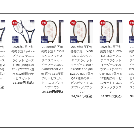
上旬
2026年9月上旬
2026年8月下旬
2026年8月下旬
2026年8月下旬
2
nce
発売予定！prince
発売予定！ YON
発売予定！ YON
発売予定！ YON
発
ニス
プリンス テニス
EX ヨネックス
EX ヨネックス
EX ヨネックス
E
ース
ラケット ビース
テニスラケット
テニスラケット
テニスラケット
テ
) 2
ト 98 (305g) 20
イーゾーン100L
イーゾーン100 /
イーゾーン100
イー
74)
26 / (7TJ278) 選
/ (08EZ100L-83
EZONE 100 (08
ツアー / (08EZ1
EZ
類の
べる12種類のサ
9) 選べる12種類
EZ100-839) 選べ
0TR-839) 選べる
EZ9
ッ
ービスガット！
のサービスガッ
る12種類のサー
12種類のサービ
る
33,440円(税込)
ト！ エスプレッ
ビスガット！ エ
スガット！ エス
ビ
税込)
ソブラウン
スプレッソブラ
プレッソブラウ
ス
34,320円(税込)
ウン
ン
34,320円(税込)
34,320円(税込)
34