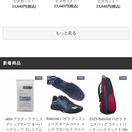
ビスガット！
ビスガット！
ビスガット！
33,440円(税込)
33,440円(税込)
33,440円(税込)
もっと見る
新着商品
Babolat バボラ テニスシ
aktiv アクティフ テニス
2025 Babolat バボラ テ
ューズ オールコート メ
グリップテープ オーバ
ニスバッグ ラケットバ
ンズ プロパルス ストー
ーグリップ プレミアム
ッグ バックラック 3 / Ba