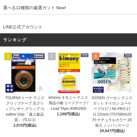
選べる12種類の厳選ガット New!
LINE公式アカウント
ランキング
1
2
3
kimony キモニー テニス
TOURNA トーナ テニス
GOSEN ゴーセン テニス
用品小物 リードテープ /
グリップテープ 元グリ
ガット ナイロン エーケ
Lead TApe (KBN260)
ップ レザー グリップ / L
ープロ17 / AK PRO 17
1,188円(税込)
eather Grip 「最上級品
(1.22mm) (TS708NA20
質」 (TLG-1)
P) ナチュラルカラー 20
2,970円(税込)
張入 ノンパッケージ
29,947円(税込)