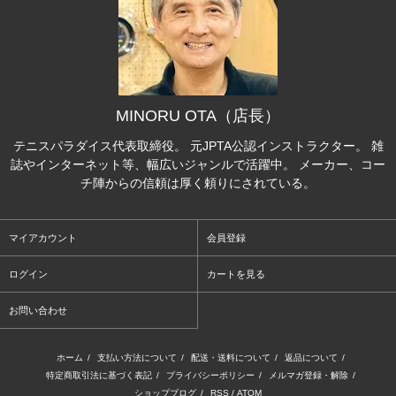
MINORU OTA（店長）
テニスパラダイス代表取締役。 元JPTA公認インストラクター。 雑
誌やインターネット等、幅広いジャンルで活躍中。 メーカー、コー
チ陣からの信頼は厚く頼りにされている。
マイアカウント
会員登録
ログイン
カートを見る
お問い合わせ
ホーム
/
支払い方法について
/
配送・送料について
/
返品について
/
特定商取引法に基づく表記
/
プライバシーポリシー
/
メルマガ登録・解除
/
ショップブログ
/
RSS
/
ATOM