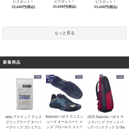
ビスガット！
ビスガット！
ビスガット！
33,440円(税込)
33,440円(税込)
33,440円(税込)
もっと見る
新着商品
Babolat バボラ テニスシ
aktiv アクティフ テニス
2025 Babolat バボラ テ
ューズ オールコート メ
グリップテープ オーバ
ニスバッグ ラケットバ
ンズ プロパルス ストー
ーグリップ プレミアム
ッグ バックラック 3 / Ba