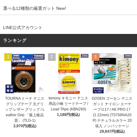
選べる12種類の厳選ガット New!
LINE公式アカウント
ランキング
1
2
3
kimony キモニー テニス
TOURNA トーナ テニス
GOSEN ゴーセン テニス
用品小物 リードテープ /
グリップテープ 元グリ
ガット ナイロン エーケ
Lead TApe (KBN260)
ップ レザー グリップ / L
ープロ17 / AK PRO 17
1,188円(税込)
eather Grip 「最上級品
(1.22mm) (TS708NA20
質」 (TLG-1)
P) ナチュラルカラー 20
2,970円(税込)
張入 ノンパッケージ
29,947円(税込)