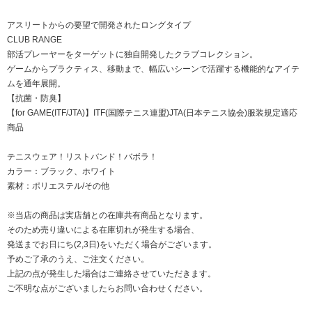
アスリートからの要望で開発されたロングタイプ
CLUB RANGE
部活プレーヤーをターゲットに独自開発したクラブコレクション。
ゲームからプラクティス、移動まで、幅広いシーンで活躍する機能的なアイテ
ムを通年展開。
【抗菌・防臭】
【for GAME(ITF/JTA)】ITF(国際テニス連盟)JTA(日本テニス協会)服装規定適応
商品
テニスウェア！リストバンド！バボラ！
カラー：ブラック、ホワイト
素材：ポリエステル/その他
※当店の商品は実店舗との在庫共有商品となります。
そのため売り違いによる在庫切れが発生する場合、
発送までお日にち(2,3日)をいただく場合がございます。
予めご了承のうえ、ご注文ください。
上記の点が発生した場合はご連絡させていただきます。
ご不明な点がございましたらお問い合わせください。