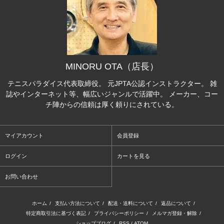
MINORU OTA（店長）
テニスパラダイス代表取締役。 元JPTA公認インストラクター。 雑
誌やインターネット等、幅広いジャンルで活躍中。 メーカー、コー
チ陣からの信頼は厚く頼りにされている。
マイアカウント
会員登録
ログイン
カートを見る
お問い合わせ
ホーム
/
支払い方法について
/
配送・送料について
/
返品について
/
特定商取引法に基づく表記
/
プライバシーポリシー
/
メルマガ登録・解除
/
ショップブログ
/
RSS
/
ATOM