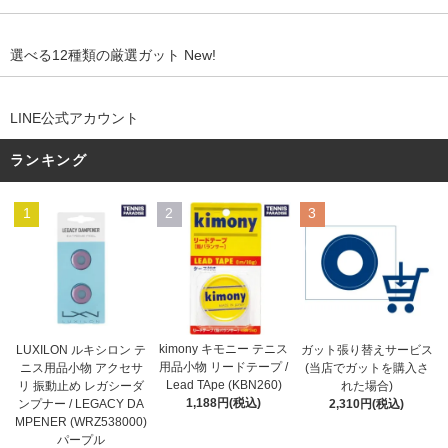
選べる12種類の厳選ガット New!
LINE公式アカウント
ランキング
1
2
3
kimony キモニー テニス
LUXILON ルキシロン テ
ガット張り替えサービス
用品小物 リードテープ /
ニス用品小物 アクセサ
(当店でガットを購入さ
Lead TApe (KBN260)
リ 振動止め レガシーダ
れた場合)
1,188円(税込)
ンプナー / LEGACY DA
2,310円(税込)
MPENER (WRZ538000)
パープル