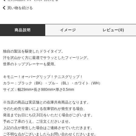
買い物を続ける
商品説明
イメージ
レビュー(0)
独自の製法を駆使したドライタイプ。
汗を沢山かく方に最適でサラッとしたフィーリング。
世界のトッププレーヤーも愛用。
キモニー！オーバーグリップ！テニスグリップ！
カラー：ブラック（BK）・ブル－（BL）・ホワイト（WH）
サイズ：幅29mm×長さ980mm×厚さ0.5mm
※当店の商品は実店舗との在庫共有商品となります。
そのため売り違いによる在庫切れが発生する場合、
発送までお日にち(2,3日)をいただく場合がございます。
予めご了承のうえ、ご注文くださいませ。
上記の点が発生した場合はご連絡させていただきます。
ご不明な点がございましたらお問い合わせくださいませ。