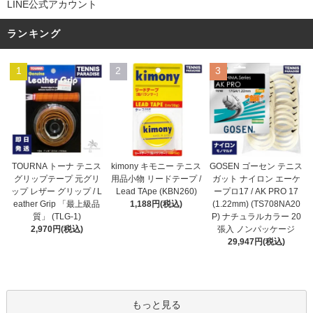
LINE公式アカウント
ランキング
1
2
3
kimony キモニー テニス
TOURNA トーナ テニス
GOSEN ゴーセン テニス
用品小物 リードテープ /
グリップテープ 元グリ
ガット ナイロン エーケ
Lead TApe (KBN260)
ップ レザー グリップ / L
ープロ17 / AK PRO 17
1,188円(税込)
eather Grip 「最上級品
(1.22mm) (TS708NA20
質」 (TLG-1)
P) ナチュラルカラー 20
2,970円(税込)
張入 ノンパッケージ
29,947円(税込)
もっと見る