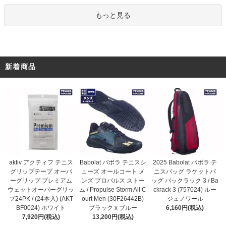
もっと見る
新着商品
Babolat バボラ テニスシ
aktiv アクティフ テニス
2025 Babolat バボラ テ
ューズ オールコート メ
グリップテープ オーバ
ニスバッグ ラケットバ
ンズ プロパルス ストー
ーグリップ プレミアム
ッグ バックラック 3 / Ba
ム / Propulse Storm All C
ウェットオーバーグリッ
ckrack 3 (757024) ルー
ourt Men (30F26442B)
プ24PK / (24本入) (AKT
ジュノワール
ブラック x ブルー
BF0024) ホワイト
6,160円(税込)
13,200円(税込)
7,920円(税込)