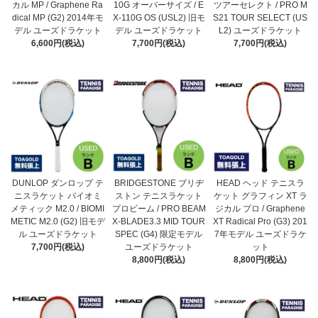
カル MP / Graphene Ra
10G オーバーサイズ / E
ツアーセレクト / PRO M
dical MP (G2) 2014年モ
X-110G OS (USL2) 旧モ
S21 TOUR SELECT (US
デル ユーズドラケット
デル ユーズドラケット
L2) ユーズドラケット
6,600円(税込)
7,700円(税込)
7,700円(税込)
DUNLOP ダンロップ テ
BRIDGESTONE ブリヂ
HEAD ヘッド テニスラ
ニスラケット バイオミ
ストン テニスラケット
ケット グラフィン XT ラ
メティック M2.0 / BIOMI
プロビーム / PRO BEAM
ジカル プロ / Graphene
METIC M2.0 (G2) 旧モデ
X-BLADE3.3 MID TOUR
XT Radical Pro (G3) 201
ル ユーズドラケット
SPEC (G4) 限定モデル
7年モデル ユーズドラケ
7,700円(税込)
ユーズドラケット
ット
8,800円(税込)
8,800円(税込)