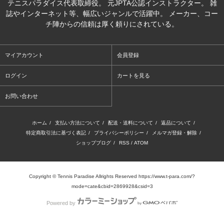
テニスパラダイス代表取締役。 元JPTA公認インストラクター。 雑
誌やインターネット等、幅広いジャンルで活躍中。 メーカー、コー
チ陣からの信頼は厚く頼りにされている。
マイアカウント
会員登録
ログイン
カートを見る
お問い合わせ
ホーム
/
支払い方法について
/
配送・送料について
/
返品について
/
特定商取引法に基づく表記
/
プライバシーポリシー
/
メルマガ登録・解除
/
ショップブログ
/
RSS
/
ATOM
Copyright © Tennis Paradise Allrights Reserved https://www.t-para.com/?
mode=cate&cbid=2869928&csid=3
Powered by