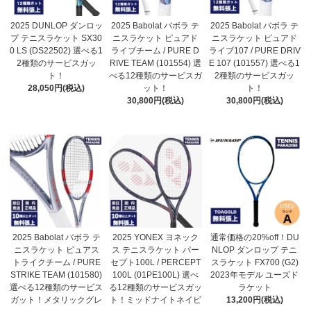
2025 DUNLOP ダンロッ
2025 Babolat バボラ テ
2025 Babolat バボラ テ
プ テニスラケット SX30
ニスラケット ピュアド
ニスラケット ピュアド
0 LS (DS22502) 選べる1
ライブチーム / PURE D
ライブ107 / PURE DRIV
2種類のサービスガッ
RIVE TEAM (101554) 選
E 107 (101557) 選べる1
ト！
べる12種類のサービスガ
2種類のサービスガッ
28,050円(税込)
ット！
ト！
30,800円(税込)
30,800円(税込)
2025 Babolat バボラ テ
2025 YONEX ヨネック
通常価格の20%off！DU
ニスラケット ピュアス
ス テニスラケット パー
NLOP ダンロップ テニ
トライクチーム / PURE
セプト100L / PERCEPT
スラケット FX700 (G2)
STRIKE TEAM (101580)
100L (01PE100L) 選べ
2023年モデル ユーズド
選べる12種類のサービス
る12種類のサービスガッ
ラケット
ガット！メタリックグレ
ト！ミッドナイトネイビ
13,200円(税込)