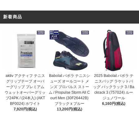
新着商品
Babolat バボラ テニスシ
aktiv アクティフ テニス
2025 Babolat バボラ テ
ューズ オールコート メ
グリップテープ オーバ
ニスバッグ ラケットバ
ンズ プロパルス ストー
ーグリップ プレミアム
ッグ バックラック 3 / Ba
ム / Propulse Storm All C
ウェットオーバーグリッ
ckrack 3 (757024) ルー
ourt Men (30F26442B)
プ24PK / (24本入) (AKT
ジュノワール
ブラック x ブルー
BF0024) ホワイト
6,160円(税込)
13,200円(税込)
7,920円(税込)