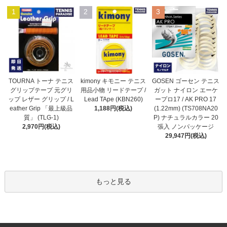
1
2
3
kimony キモニー テニス
TOURNA トーナ テニス
GOSEN ゴーセン テニス
用品小物 リードテープ /
グリップテープ 元グリ
ガット ナイロン エーケ
Lead TApe (KBN260)
ップ レザー グリップ / L
ープロ17 / AK PRO 17
1,188円(税込)
eather Grip 「最上級品
(1.22mm) (TS708NA20
質」 (TLG-1)
P) ナチュラルカラー 20
2,970円(税込)
張入 ノンパッケージ
29,947円(税込)
もっと見る