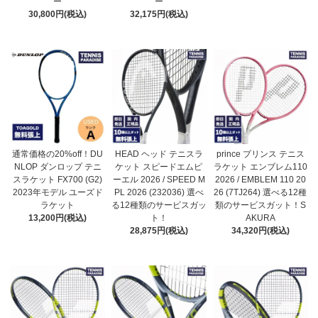
ー
ー
30,800円(税込)
32,175円(税込)
通常価格の20%off！DU
HEAD ヘッド テニスラ
prince プリンス テニス
NLOP ダンロップ テニ
ケット スピードエムピ
ラケット エンブレム110
スラケット FX700 (G2)
ーエル 2026 / SPEED M
2026 / EMBLEM 110 20
2023年モデル ユーズド
PL 2026 (232036) 選べ
26 (7TJ264) 選べる12種
ラケット
る12種類のサービスガッ
類のサービスガット！S
13,200円(税込)
ト！
AKURA
28,875円(税込)
34,320円(税込)