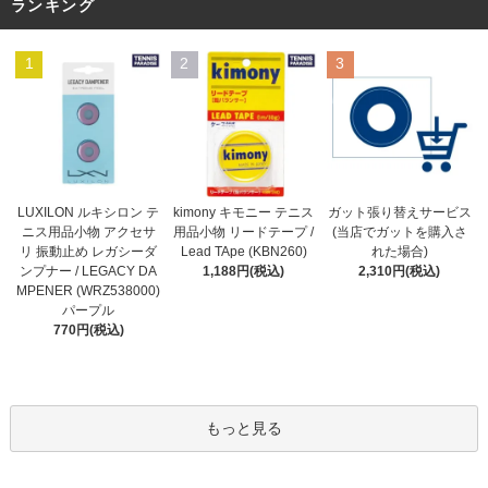
ランキング
1
2
3
kimony キモニー テニス
LUXILON ルキシロン テ
ガット張り替えサービス
用品小物 リードテープ /
ニス用品小物 アクセサ
(当店でガットを購入さ
Lead TApe (KBN260)
リ 振動止め レガシーダ
れた場合)
1,188円(税込)
ンプナー / LEGACY DA
2,310円(税込)
MPENER (WRZ538000)
パープル
770円(税込)
もっと見る