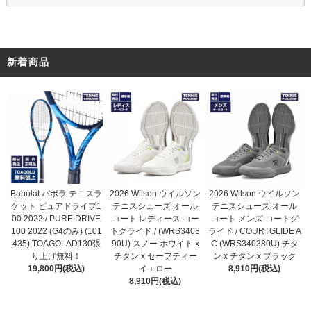
新着商品
2026 Wilson ウイルソン
Babolat バボラ テニスラ
2026 Wilson ウイルソン
テニスシューズ オール
ケット ピュアドライブ1
テニスシューズ オール
コート レディース コー
00 2022 / PURE DRIVE
コート メンズ コートグ
トグライド / (WRS3403
100 2022 (G4のみ) (101
ライド / COURTGLIDE A
90U) スノー ホワイト x
435) TOAGOLAD130張
C (WRS340380U) チタ
チタン x セーフティー
り上げ無料！
ン x チタン x ブラック
イエロー
19,800円(税込)
8,910円(税込)
8,910円(税込)