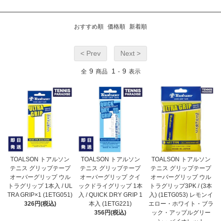
おすすめ順
価格順
新着順
< Prev
Next >
9
1
9
全
商品
-
表示
TOALSON トアルソン
TOALSON トアルソン
TOALSON トアルソン
テニス グリップテープ
テニス グリップテープ
テニス グリップテープ
オーバーグリップ ウル
オーバーグリップ クイ
オーバーグリップ ウル
トラグリップ 1本入 / UL
ックドライグリップ 1本
トラグリップ3PK / (3本
TRA GRIP×1 (1ETG051)
入 / QUICK DRY GRIP 1
入) (1ETG053) レモンイ
326円(税込)
本入 (1ETG221)
エロー・ホワイト・ブラ
356円(税込)
ック・アップルグリー