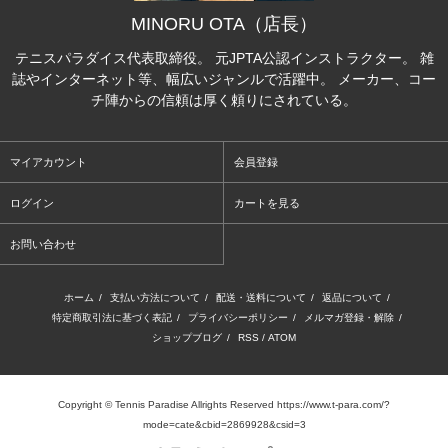
MINORU OTA（店長）
テニスパラダイス代表取締役。 元JPTA公認インストラクター。 雑
誌やインターネット等、幅広いジャンルで活躍中。 メーカー、コー
チ陣からの信頼は厚く頼りにされている。
マイアカウント
会員登録
ログイン
カートを見る
お問い合わせ
ホーム
/
支払い方法について
/
配送・送料について
/
返品について
/
特定商取引法に基づく表記
/
プライバシーポリシー
/
メルマガ登録・解除
/
ショップブログ
/
RSS
/
ATOM
Copyright © Tennis Paradise Allrights Reserved https://www.t-para.com/?
mode=cate&cbid=2869928&csid=3