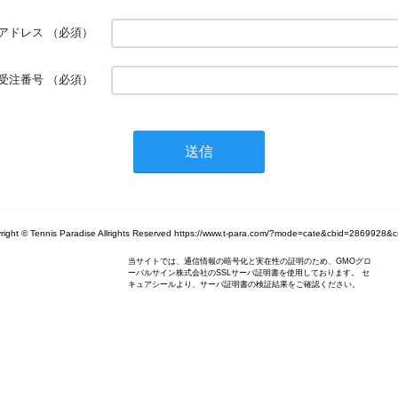
アドレス
（必須）
受注番号
（必須）
right © Tennis Paradise Allrights Reserved https://www.t-para.com/?mode=cate&cbid=2869928&c
当サイトでは、通信情報の暗号化と実在性の証明のため、GMOグロ
ーバルサイン株式会社のSSLサーバ証明書を使用しております。 セ
キュアシールより、サーバ証明書の検証結果をご確認ください。