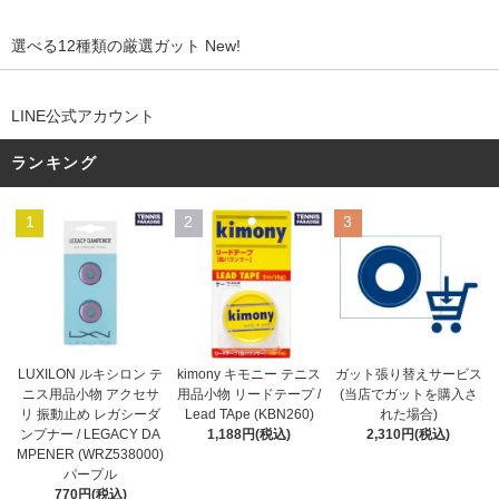
選べる12種類の厳選ガット New!
LINE公式アカウント
ランキング
1
2
3
kimony キモニー テニス
LUXILON ルキシロン テ
ガット張り替えサービス
用品小物 リードテープ /
ニス用品小物 アクセサ
(当店でガットを購入さ
Lead TApe (KBN260)
リ 振動止め レガシーダ
れた場合)
1,188円(税込)
ンプナー / LEGACY DA
2,310円(税込)
MPENER (WRZ538000)
パープル
770円(税込)