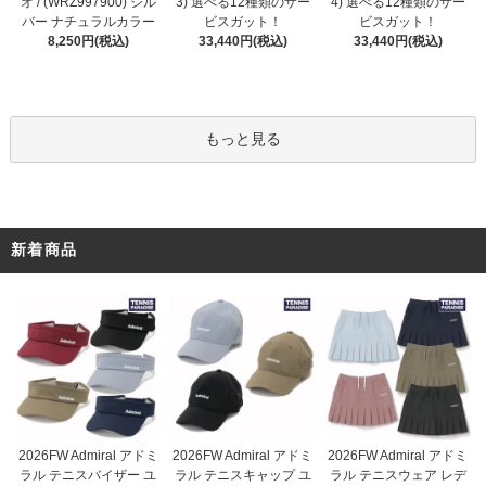
3) 選べる12種類のサー
オ / (WRZ997900) シル
4) 選べる12種類のサー
ビスガット！
バー ナチュラルカラー
ビスガット！
33,440円(税込)
8,250円(税込)
33,440円(税込)
もっと見る
新着商品
2026FW Admiral アドミ
2026FW Admiral アドミ
2026FW Admiral アドミ
ラル テニスキャップ ユ
ラル テニスバイザー ユ
ラル テニスウェア レデ