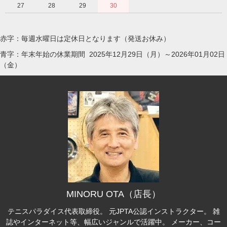
27
28
29
30
赤字：毎週水曜日は定休日となります（発送お休み）
青字：年末年始の休業期間 2025年12月29日（月）～2026年01月02日
（金）
MINORU OTA（店長）
テニスパラダイス代表取締役。 元JPTA公認インストラクター。 雑
誌やインターネット等、幅広いジャンルで活躍中。 メーカー、コー