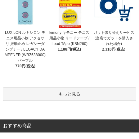
kimony キモニー テニス
LUXILON ルキシロン テ
ガット張り替えサービス
用品小物 リードテープ /
ニス用品小物 アクセサ
(当店でガットを購入さ
Lead TApe (KBN260)
リ 振動止め レガシーダ
れた場合)
1,188円(税込)
ンプナー / LEGACY DA
2,310円(税込)
MPENER (WRZ538000)
パープル
770円(税込)
もっと見る
おすすめ商品