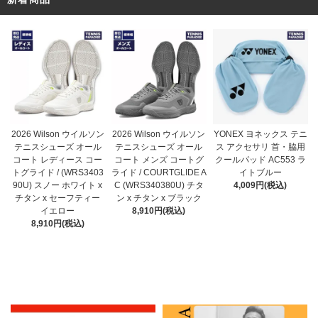
2026 Wilson ウイルソン
2026 Wilson ウイルソン
YONEX ヨネックス テニ
テニスシューズ オール
テニスシューズ オール
ス アクセサリ 首・脇用
コート メンズ コートグ
コート レディース コー
クールパッド AC553 ラ
ライド / COURTGLIDE A
トグライド / (WRS3403
イトブルー
C (WRS340380U) チタ
90U) スノー ホワイト x
4,009円(税込)
ン x チタン x ブラック
チタン x セーフティー
8,910円(税込)
イエロー
8,910円(税込)