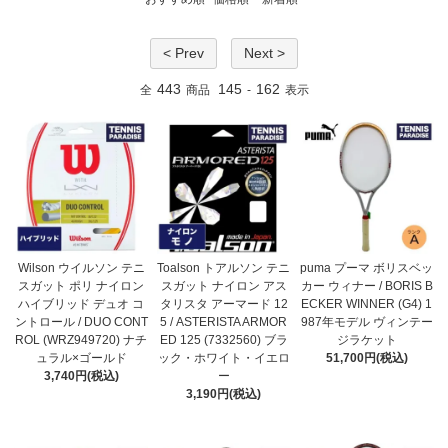
< Prev
Next >
443
145
162
全
商品
-
表示
Wilson ウイルソン テニ
Toalson トアルソン テニ
puma プーマ ボリスベッ
スガット ポリ ナイロン
スガット ナイロン アス
カー ウィナー / BORIS B
ハイブリッド デュオ コ
タリスタ アーマード 12
ECKER WINNER (G4) 1
ントロール / DUO CONT
5 / ASTERISTA ARMOR
987年モデル ヴィンテー
ROL (WRZ949720) ナチ
ED 125 (7332560) ブラ
ジラケット
ュラル×ゴールド
ック・ホワイト・イエロ
51,700円(税込)
3,740円(税込)
ー
3,190円(税込)