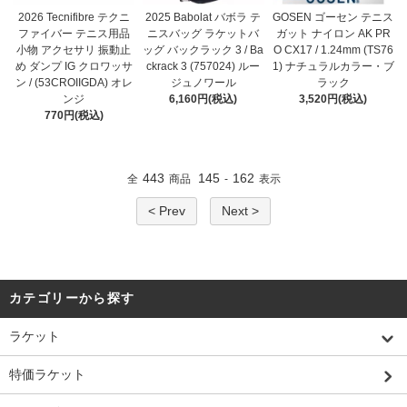
2026 Tecnifibre テクニ
2025 Babolat バボラ テ
GOSEN ゴーセン テニス
ファイバー テニス用品
ニスバッグ ラケットバ
ガット ナイロン AK PR
小物 アクセサリ 振動止
ッグ バックラック 3 / Ba
O CX17 / 1.24mm (TS76
め ダンプ IG クロワッサ
ckrack 3 (757024) ルー
1) ナチュラルカラー・ブ
ン / (53CROIIGDA) オレ
ジュノワール
ラック
ンジ
6,160円(税込)
3,520円(税込)
770円(税込)
443
145
162
全
商品
-
表示
< Prev
Next >
カテゴリーから探す
ラケット
特価ラケット