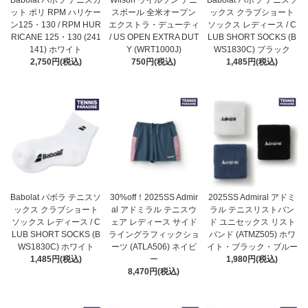
Babolat バボラ テニスガ
Wilson ウイルソン テニ
Babolat バボラ テニスソ
ット ポリ RPM ハリケー
スボール 全米オープン
ックス クラブショート
ン125・130 / RPM HUR
エクストラ・デューティ
ソックス レディース / C
RICANE 125・130 (241
/ US OPEN EXTRA DUT
LUB SHORT SOCKS (B
141) ホワイト
Y (WRT1000J)
WS1830C) ブラック
2,750円(税込)
750円(税込)
1,485円(税込)
Babolat バボラ テニスソ
30%off！2025SS Admir
2025SS Admiral アドミ
ックス クラブショート
al アドミラル テニスウ
ラル テニスリストバン
ソックス レディース / C
ェア レディース サイド
ド ユニセックス リスト
LUB SHORT SOCKS (B
ライングラフィックショ
バンド (ATMZ505) ホワ
WS1830C) ホワイト
ーツ (ATLA506) ネイビ
イト・ブラック・ブルー
1,485円(税込)
ー
1,980円(税込)
8,470円(税込)