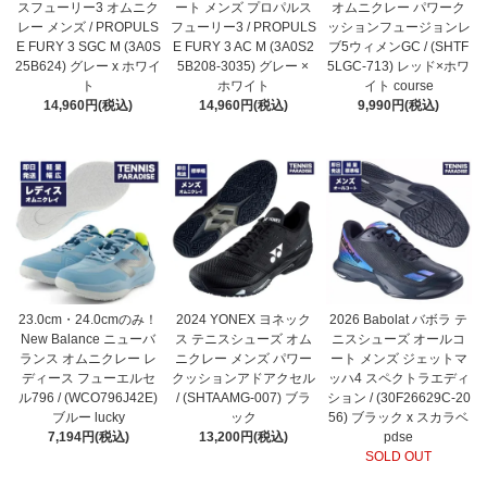
スフューリー3 オムニク
ート メンズ プロパルス
オムニクレー パワーク
レー メンズ / PROPULS
フューリー3 / PROPULS
ッションフュージョンレ
E FURY 3 SGC M (3A0S
E FURY 3 AC M (3A0S2
ブ5ウィメンGC / (SHTF
25B624) グレー x ホワイ
5B208-3035) グレー ×
5LGC-713) レッド×ホワ
ト
ホワイト
イト course
14,960円(税込)
14,960円(税込)
9,990円(税込)
23.0cm・24.0cmのみ！
2024 YONEX ヨネック
2026 Babolat バボラ テ
New Balance ニューバ
ス テニスシューズ オム
ニスシューズ オールコ
ランス オムニクレー レ
ニクレー メンズ パワー
ート メンズ ジェットマ
ディース フューエルセ
クッションアドアクセル
ッハ4 スペクトラエディ
ル796 / (WCO796J42E)
/ (SHTAAMG-007) ブラ
ション / (30F26629C-20
ブルー lucky
ック
56) ブラック x スカラベ
7,194円(税込)
13,200円(税込)
pdse
SOLD OUT