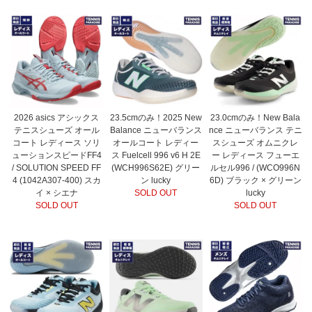
2026 asics アシックス
23.5cmのみ！2025 New
23.0cmのみ！New Bala
テニスシューズ オール
Balance ニューバランス
nce ニューバランス テニ
コート レディース ソリ
オールコート レディー
スシューズ オムニクレ
ューションスピードFF4
ス Fuelcell 996 v6 H 2E
ー レディース フューエ
/ SOLUTION SPEED FF
(WCH996S62E) グリー
ルセル996 / (WCO996N
4 (1042A307-400) スカ
ン lucky
6D) ブラック × グリーン
イ × シエナ
SOLD OUT
lucky
SOLD OUT
SOLD OUT