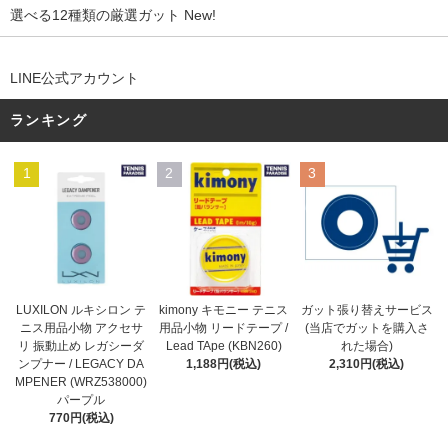
選べる12種類の厳選ガット New!
LINE公式アカウント
ランキング
1
2
3
kimony キモニー テニス
LUXILON ルキシロン テ
ガット張り替えサービス
用品小物 リードテープ /
ニス用品小物 アクセサ
(当店でガットを購入さ
Lead TApe (KBN260)
リ 振動止め レガシーダ
れた場合)
1,188円(税込)
ンプナー / LEGACY DA
2,310円(税込)
MPENER (WRZ538000)
パープル
770円(税込)