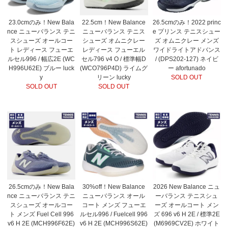
23.0cmのみ！New Bala
22.5cm！New Balance
26.5cmのみ！2022 princ
nce ニューバランス テニ
ニューバランス テニス
e プリンス テニスシュー
スシューズ オールコー
シューズ オムニクレー
ズ オムニクレー メンズ
ト レディース フューエ
レディース フューエル
ワイドライトアドバンス
ルセル996 / 幅広2E (WC
セル796 v4 O / 標準幅D
/ (DPS202-127) ネイビ
H996U62E) ブルー luck
(WCO796P4D) ライムグ
ー afortunado
y
リーン lucky
SOLD OUT
SOLD OUT
SOLD OUT
26.5cmのみ！New Bala
30%off！New Balance
2026 New Balance ニュ
nce ニューバランス テニ
ニューバランス オール
ーバランス テニスシュ
スシューズ オールコー
コート メンズ フューエ
ーズ オールコート メン
ト メンズ Fuel Cell 996
ルセル996 / Fuelcell 996
ズ 696 v6 H 2E / 標準2E
v6 H 2E (MCH996F62E)
v6 H 2E (MCH996S62E)
(M6969CV2E) ホワイト