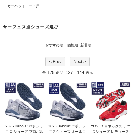
カーペットコート用
サーフェス別シューズ選び
おすすめ順
価格順
新着順
< Prev
Next >
175
127
144
全
商品
-
表示
2025 Babolat バボラ テ
2025 Babolat バボラ テ
YONEX ヨネックス テニ
ニス シューズ プロパル
ニスシューズ オールコ
スシューズ レディース