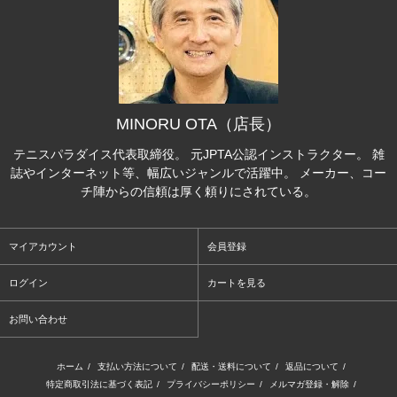
MINORU OTA（店長）
テニスパラダイス代表取締役。 元JPTA公認インストラクター。 雑
誌やインターネット等、幅広いジャンルで活躍中。 メーカー、コー
チ陣からの信頼は厚く頼りにされている。
マイアカウント
会員登録
ログイン
カートを見る
お問い合わせ
ホーム
/
支払い方法について
/
配送・送料について
/
返品について
/
特定商取引法に基づく表記
/
プライバシーポリシー
/
メルマガ登録・解除
/