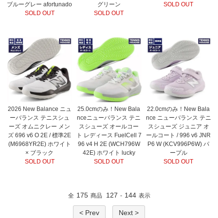
ブルーグレー afortunado
グリーン
SOLD OUT
SOLD OUT
SOLD OUT
2026 New Balance ニュ
25.0cmのみ！New Bala
22.0cmのみ！New Bala
ーバランス テニスシュ
nceニューバランス テニ
nce ニューバランス テニ
ーズ オムニクレー メン
スシューズ オールコー
スシューズ ジュニア オ
ズ 696 v6 O 2E / 標準2E
ト レディース FuelCell 7
ールコート / 996 v6 JNR
(M6968YR2E) ホワイト
96 v4 H 2E (WCH796W
P6 W (KCV996P6W) パ
× ブラック
42E) ホワイト lucky
ープル
SOLD OUT
SOLD OUT
SOLD OUT
175
127
144
全
商品
-
表示
< Prev
Next >