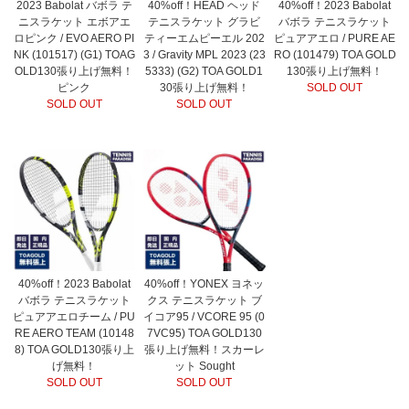
2023 Babolat バボラ テ
40%off！HEAD ヘッド
40%off！2023 Babolat
ニスラケット エボアエ
テニスラケット グラビ
バボラ テニスラケット
ロピンク / EVO AERO PI
ティーエムピーエル 202
ピュアアエロ / PURE AE
NK (101517) (G1) TOAG
3 / Gravity MPL 2023 (23
RO (101479) TOA GOLD
OLD130張り上げ無料！
5333) (G2) TOA GOLD1
130張り上げ無料！
ピンク
30張り上げ無料！
SOLD OUT
SOLD OUT
SOLD OUT
40%off！2023 Babolat
40%off！YONEX ヨネッ
バボラ テニスラケット
クス テニスラケット ブ
ピュアアエロチーム / PU
イコア95 / VCORE 95 (0
RE AERO TEAM (10148
7VC95) TOA GOLD130
8) TOA GOLD130張り上
張り上げ無料！スカーレ
げ無料！
ット Sought
SOLD OUT
SOLD OUT