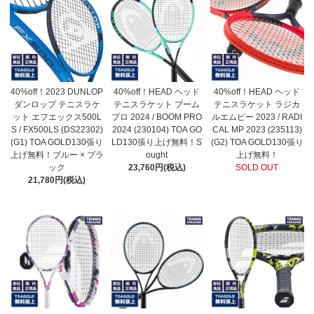
40%off！2023 DUNLOP
40%off！HEAD ヘッド
40%off！HEAD ヘッド
ダンロップ テニスラケ
テニスラケット ブーム
テニスラケット ラジカ
ット エフエックス500L
プロ 2024 / BOOM PRO
ルエムピー 2023 / RADI
S / FX500LS (DS22302)
2024 (230104) TOA GO
CAL MP 2023 (235113)
(G1) TOA GOLD130張り
LD130張り上げ無料！S
(G2) TOA GOLD130張り
上げ無料！ブルー × ブラ
ought
上げ無料！
ック
23,760円(税込)
SOLD OUT
21,780円(税込)