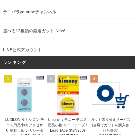
テニパラyoutubeチャンネル
選べる12種類の厳選ガット New!
LINE公式アカウント
ランキング
1
2
3
kimony キモニー テニス
LUXILON ルキシロン テ
ガット張り替えサービス
用品小物 リードテープ /
ニス用品小物 アクセサ
(当店でガットを購入さ
Lead TApe (KBN260)
リ 振動止め レガシーダ
れた場合)