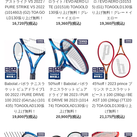
アストライク VS 2022 /
ロライト / EVO AERO LI
ロ / EVO AERO (10153
PURE STRIKE VS 2022
TE (101518) TOAGOLD
5) (G1) TOAGOLD130張
(101460J) (G2) TOA GO
130張り上げ無料！グレ
り上げ無料！グレー × イ
LD130張り上げ無料！
ー × イエロー
エロー
16,720円(税込)
19,360円(税込)
19,360円(税込)
Babolat バボラ テニスラ
50%off！Babolat バボラ
45%off！2023 prince プ
ケット ピュアドライブ1
テニスラケット ピュア
リンス テニスラケット
00 2022 / PURE DRIVE
ドライブ 98 2023 / PUR
ビースト100 (280g) / BE
100 2022 (G4のみ) (101
E DRIVE 98 2023 (1014
AST 100 (280g) (7TJ20
435) TOAGOLAD130張
74) TOAGOLAD130張り
2) TOA GOLD130張り上
り上げ無料！
上げ無料！
げ無料！
19,800円(税込)
20,900円(税込)
21,175円(税込)