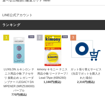
選べる12種類の厳選ガット New!
LINE公式アカウント
ランキング
1
2
3
kimony キモニー テニス
LUXILON ルキシロン テ
ガット張り替えサービス
用品小物 リードテープ /
ニス用品小物 アクセサ
(当店でガットを購入さ
Lead TApe (KBN260)
リ 振動止め レガシーダ
れた場合)
1,188円(税込)
ンプナー / LEGACY DA
2,310円(税込)
MPENER (WRZ538000)
パープル
770円(税込)