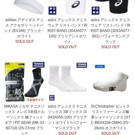
adidas アディダス テニ
asics アシックス テニス
asics アシックス テニス
ス アクセサリ ヘッドバ
ウェア リストバンド / W
ウェア リストバンド / W
ンド (EVJ48) ブラック・
RIST BAND (3043A077-
RIST BAND (3043A077-
ホワイト
100) ブリリアントホワ
001) パフォーマンスブ
SOLD OUT
イト
ラック
SOLD OUT
SOLD OUT
MIKASA ミカサ テニスソ
asics アシックス テニス
St.Christopher セントク
ックス メンズ 5本指クル
ソックス SBソックス (3
リストファー メンズ極
ーソックス 極フィット
043A055-100) ブリリア
厚ショートソックス (ST
ギア / FIT GEAR (MK-33
ントホワイト×パフォー
C-BKA4208-OWH) (25~
80710) (25-27cm) ブラ
マンスブラック
28cm) オフホワイト
ック
SOLD OUT
SOLD OUT