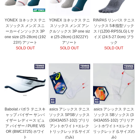
YONEX ヨネックス テニ
YONEX ヨネックス テニ
RINPAS リンパス テニス
スソックス メンズ スニ
スソックス メンズ アン
ソックス 5本指型ソック
ーカーインソックス 3P
クルソックス 3P one siz
ス / (1Z00-RP5SLG) Lサ
one size (25-28cm) (192
e (25-28cm) (19222Y)
イズ (24.5-27.0cm) ブラ
23Y) アソート
アソート
ック
SOLD OUT
SOLD OUT
SOLD OUT
Babolat バボラ テニスキ
asics アシックス テニス
asics アシックス テニス
ャップ バイザー サンバ
ソックス SPSBソックス
ソックス SBソックス (3
イザー レディース ピュ
(3043A057-102) ブリリ
043A055-102) ブリリア
ア バイザー / PURE VIS
アントホワイト×エレク
ントホワイト×エレクト
OR (BWC3725) ホワイ
トリックレッド(Lサイズ
リックレッド (Lサイズの
ト
のみ)
み)