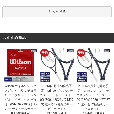
もっと見る
おすすめ商品
2026年9月上旬発売予
Wilson ウイルソン テニ
2026年9月上旬発売予
定！prince プリンス テ
スガット ポリ ナチュラ
定！prince プリンス テ
ニスラケット ビースト 1
ル ハイブリッド チャン
ニスラケット ビースト 1
00 (300g) 2026 / (7TJ27
ピオンズ チョイス デュ
00 (280g) 2026 / (7TJ27
3) 選べる12種類のサー
オ / (WRZ997900) シル
4) 選べる12種類のサー
ビスガット！
バー ナチュラルカラー
ビスガット！
33,440円(税込)
8,250円(税込)
33,440円(税込)