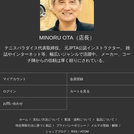
MINORU OTA（店長）
テニスパラダイス代表取締役。 元JPTA公認インストラクター。 雑
誌やインターネット等、幅広いジャンルで活躍中。 メーカー、コー
チ陣からの信頼は厚く頼りにされている。
マイアカウント
会員登録
ログイン
カートを見る
お問い合わせ
ホーム
/
支払い方法について
/
配送・送料について
/
返品について
/
特定商取引法に基づく表記
/
プライバシーポリシー
/
メルマガ登録・解除
/
ショップブログ
/
RSS
/
ATOM