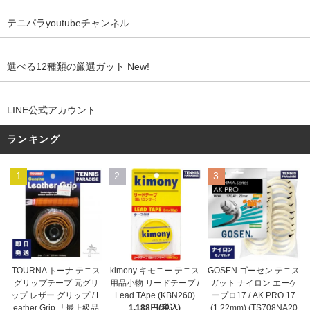
テニパラyoutubeチャンネル
選べる12種類の厳選ガット New!
LINE公式アカウント
ランキング
1
2
3
kimony キモニー テニス
TOURNA トーナ テニス
GOSEN ゴーセン テニス
用品小物 リードテープ /
グリップテープ 元グリ
ガット ナイロン エーケ
Lead TApe (KBN260)
ップ レザー グリップ / L
ープロ17 / AK PRO 17
1,188円(税込)
eather Grip 「最上級品
(1.22mm) (TS708NA20