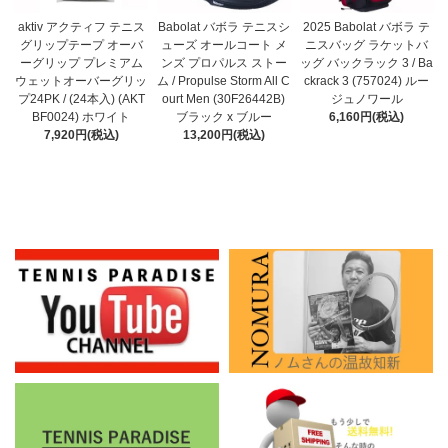
Babolat バボラ テニスシ
aktiv アクティフ テニス
2025 Babolat バボラ テ
ューズ オールコート メ
グリップテープ オーバ
ニスバッグ ラケットバ
ンズ プロパルス ストー
ーグリップ プレミアム
ッグ バックラック 3 / Ba
ム / Propulse Storm All C
ウェットオーバーグリッ
ckrack 3 (757024) ルー
ourt Men (30F26442B)
プ24PK / (24本入) (AKT
ジュノワール
ブラック x ブルー
BF0024) ホワイト
6,160円(税込)
13,200円(税込)
7,920円(税込)