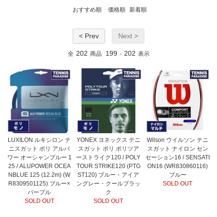
おすすめ順
価格順
新着順
< Prev
Next >
202
199
202
全
商品
-
表示
LUXILON ルキシロン テ
YONEX ヨネックス テニ
Wilson ウイルソン テニ
ニスガット ポリ アルパ
スガット ポリ ポリツア
スガット ナイロン セン
ワー オーシャンブルー 1
ーストライク120 / POLY
セーション16 / SENSATI
25 / ALUPOWER OCEA
TOUR STRIKE120 (PTG
ON16 (WR830860116)
NBLUE 125 (12.2m) (W
ST120) ブルー・アイア
ブルー
R8309501125) ブルー×
ングレー・クールブラッ
SOLD OUT
パープル
ク
SOLD OUT
SOLD OUT