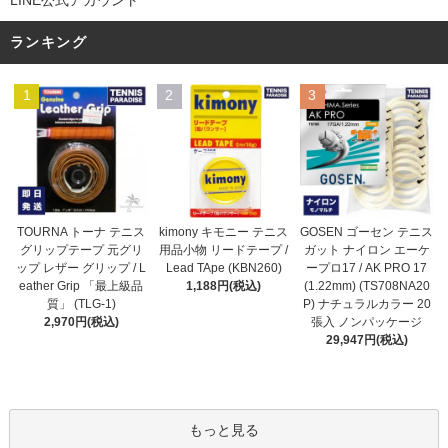
LINE公式アカウント
ランキング
1
2
3
kimony キモニー テニス
TOURNA トーナ テニス
GOSEN ゴーセン テニス
用品小物 リードテープ /
グリップテープ 元グリ
ガット ナイロン エーケ
Lead TApe (KBN260)
ップ レザー グリップ / L
ープロ17 / AK PRO 17
1,188円(税込)
eather Grip 「最上級品
(1.22mm) (TS708NA20
質」 (TLG-1)
P) ナチュラルカラー 20
2,970円(税込)
張入 ノンパッケージ
29,947円(税込)
もっと見る