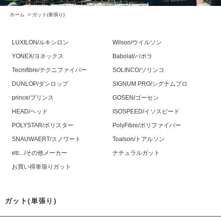
ホーム
>
ガット(単張り)
LUXILON/ルキシロン
Wilson/ウイルソン
YONEX/ヨネックス
Babolat/バボラ
Tecnifibre/テクニファイバー
SOLINCO/ソリンコ
DUNLOP/ダンロップ
SIGNUM PRO/シグナムプロ
prince/プリンス
GOSEN/ゴーセン
HEAD/ヘッド
ISOSPEED/イソスピード
POLYSTAR/ポリスター
PolyFibre/ポリファイバー
SNAUWAERT/スノワート
Toalson/トアルソン
etc.../その他メーカー
ナチュラルガット
お買い得単張りガット
ガット(単張り)