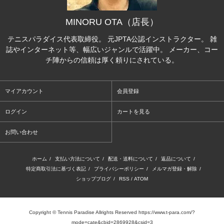
MINORU OTA（店長）
テニスパラダイス代表取締役。 元JPTA公認インストラクター。 雑
誌やインターネット等、幅広いジャンルで活躍中。 メーカー、コー
チ陣からの信頼は厚く頼りにされている。
マイアカウント
会員登録
ログイン
カートを見る
お問い合わせ
ホーム
/
支払い方法について
/
配送・送料について
/
返品について
/
特定商取引法に基づく表記
/
プライバシーポリシー
/
メルマガ登録・解除
/
ショップブログ
/
RSS
/
ATOM
Copyright © Tennis Paradise Allrights Reserved https://www.t-para.com/?
mode=cate&cbid=2869928&csid=3