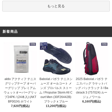
もっと見る
新着商品
Babolat バボラ テニスシ
aktiv アクティフ テニス
2025 Babolat バボラ テ
ューズ オールコート メ
グリップテープ オーバ
ニスバッグ ラケットバ
ンズ プロパルス ストー
ーグリップ プレミアム
ッグ バックラック 3 / Ba
ム / Propulse Storm All C
ウェットオーバーグリッ
ckrack 3 (757024) ルー
ourt Men (30F26442B)
プ24PK / (24本入) (AKT
ジュノワール
ブラック x ブルー
BF0024) ホワイト
6,160円(税込)
13,200円(税込)
7,920円(税込)