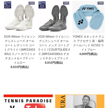
2026 Wilson ウイルソン
2026 Wilson ウイルソン
YONEX ヨネックス テニ
テニスシューズ オール
テニスシューズ オール
ス アクセサリ 首・脇用
コート メンズ コートグ
コート レディース コー
クールパッド AC553 ラ
ライド / COURTGLIDE A
トグライド / (WRS3403
イトブルー
C (WRS340380U) チタ
90U) スノー ホワイト x
4,009円(税込)
ン x チタン x ブラック
チタン x セーフティー
8,910円(税込)
イエロー
8,910円(税込)