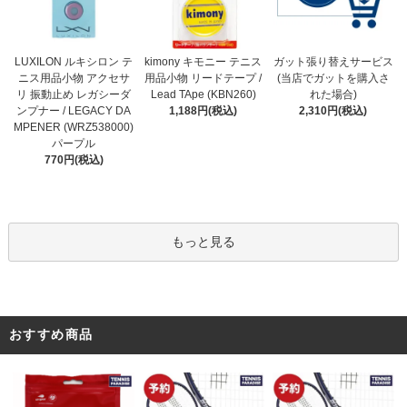
kimony キモニー テニス
LUXILON ルキシロン テ
ガット張り替えサービス
用品小物 リードテープ /
ニス用品小物 アクセサ
(当店でガットを購入さ
Lead TApe (KBN260)
リ 振動止め レガシーダ
れた場合)
1,188円(税込)
ンプナー / LEGACY DA
2,310円(税込)
MPENER (WRZ538000)
パープル
770円(税込)
もっと見る
おすすめ商品