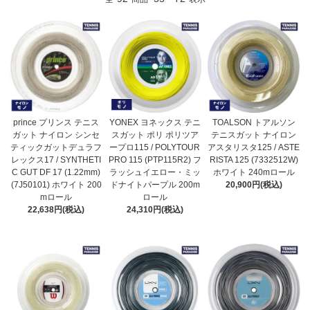
prince プリンス テニス
YONEX ヨネックス テニ
TOALSON トアルソン
ガット ナイロン シンセ
スガット ポリ ポリツア
テニスガット ナイロン
ティックガットデュラフ
ープロ115 / POLYTOUR
アスタリスタ125 / ASTE
レックス17 / SYNTHETI
PRO 115 (PTP115R2) フ
RISTA 125 (7332512W)
C GUT DF 17 (1.22mm)
ラッシュイエロー・ミッ
ホワイト 240mロール
(7J50101) ホワイト 200
ドナイトパープル 200m
20,900円(税込)
mロール
ロール
22,638円(税込)
24,310円(税込)