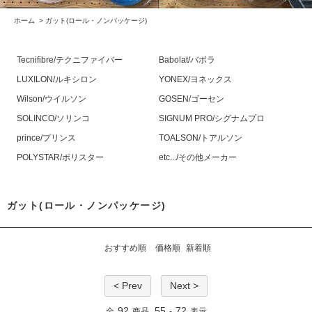
ホーム
>
ガット(ロール・ノンパッケージ)
Tecnifibre/テクニファイバー
Babolat/バボラ
LUXILON/ルキシロン
YONEX/ヨネックス
Wilson/ウイルソン
GOSEN/ゴーセン
SOLINCO/ソリンコ
SIGNUM PRO/シグナムプロ
prince/プリンス
TOALSON/トアルソン
POLYSTAR/ポリスター
etc.../その他メーカー
ガット(ロール・ノンパッケージ)
おすすめ順
価格順
新着順
< Prev
Next >
92
55
72
全
商品
-
表示