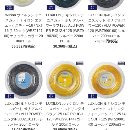
Wilson ウイルソン テニ
LUXILON ルキシロン テ
LUXILON ルキシロン テ
スガット ナイロン エヌ
ニスガット ポリ アルパ
ニスガット ポリ アルパ
エックスティー16 / NXT
ワーラフ125 / ALU POW
ワー120 / ALU POWER
16 (1.30mm) (WRZ9127
ER ROUGH 125 (WRZ9
120 (WRZ990160) シル
00) ナチュラルカラー 20
90200) シルバー 220m
バー 200mロール
0mロール
ロール
28,050円(税込)
35,332円(税込)
30,360円(税込)
LUXILON ルキシロン テ
LUXILON ルキシロン テ
LUXILON ルキシロン テ
ニスガット ポリ アルパ
ニスガット ストリング 4
ニスガット ストリング
ワー115 / ALU POWER
Gラフ125 / 4G ROUGH
フォージーソフト125 / 4
115 (WR8302101115) シ
125 (WRZ990144) ゴー
G SOFT 125 (WRZ9901
ルバー 200mロール
ルド 200mロール
43) ゴールド 200mロー
28,050円(税込)
28,050円(税込)
ル