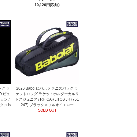
10,120円(税込)
ッグ ラ
2026 Babolat バボラ テニスバッグ ラ
9 ピュ
ケットバッグ ラケットホルダーカルリ
ン /
トスジュニア / RH CARLITOS JR (751
ク pds
247) ブラック × フルオイエロー
SOLD OUT