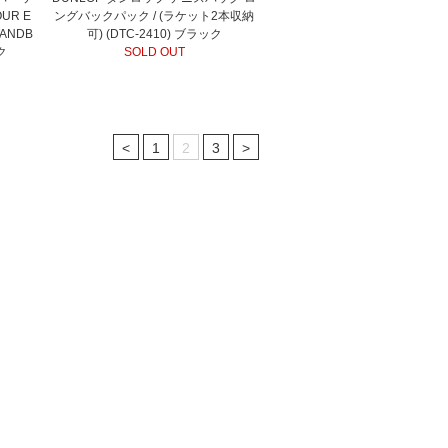
UR E
ングバックパック / (ラケット2本収納
TANDB
可) (DTC-2410) ブラック
ク
SOLD OUT
<
1
2
3
>