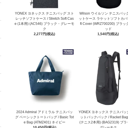
YONEX ヨネックス テニスバッグ スト
Wilson ウイルソン テニスバッ
レッチソフトケース / Stretch Soft Cas
ットケース ラケットソフトカバー 
e (1本用) (AC546) ブラック・グレーモ
ft Cover (WRZ700200) ブラッ
ク
ッド
2,277円(税込)
1,540円(税込)
2024 Admiral アドミラル テニスバッ
YONEX ヨネックス テニスバッ
グ ベーシックトートバッグ / Basic Tot
ットバックパック / Racket Bag 
e Bag (ATMZ401) ネイビー
(テニス2本用) (BAG2319) ブ
10,450円(税込)
グレーモク