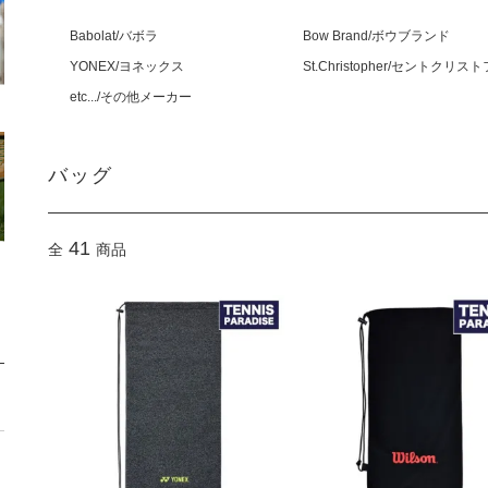
Babolat/バボラ
Bow Brand/ボウブランド
YONEX/ヨネックス
St.Christopher/セントクリス
etc.../その他メーカー
バッグ
41
全
商品