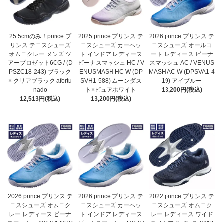
25.5cmのみ！prince プ
2025 prince プリンス テ
2026 prince プリンス テ
リンス テニスシューズ
ニスシューズ カーペッ
ニスシューズ オールコ
オムニクレー メンズ ツ
ト インドア レディース
ート レディース ビーナ
アープロゼット6CG / (D
ビーナスマッシュ HC / V
スマッシュ AC / VENUS
PSZC18-243) ブラック
ENUSMASH HC W (DP
MASH AC W (DPSVA1-4
× クリアブラック afortu
SVH1-588) ムーンダス
19) アイブルー
nado
ト×ピュアホワイト
13,200円(税込)
12,513円(税込)
13,200円(税込)
2026 prince プリンス テ
2026 prince プリンス テ
2022 prince プリンス テ
ニスシューズ オムニク
ニスシューズ カーペッ
ニスシューズ オムニク
レー レディース ビーナ
ト インドア レディース
レー レディース ワイド