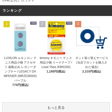
LINE公式アカウント
ランキング
1
2
3
kimony キモニー テニス
LUXILON ルキシロン テ
ガット張り替えサービス
用品小物 リードテープ /
ニス用品小物 アクセサ
(当店でガットを購入さ
Lead TApe (KBN260)
リ 振動止め レガシーダ
れた場合)
1,188円(税込)
ンプナー / LEGACY DA
2,310円(税込)
MPENER (WRZ538000)
パープル
770円(税込)
もっと見る