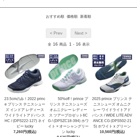
おすすめ順
価格順
新着順
< Prev
Next >
16
1
16
全
商品
-
表示
23.5cmのみ！2022 princ
50%off！prince プ
2025 prince プリンス テ
e プリンス テニスシュー
リンス テニスシューズ
ニスシューズ オムニク
ズ インドア レディース
オムニクレー レディー
レー ワイドライトアド
ワイドライトアドバンス
ス ツアープロゼット6C
バンス / WIDE LITE ADV
HC / (DPS222-127) ネイ
G / (DPSZC18-394) ホワ
ANCE CG (DPS502-21
ビー lucky
イト × オーシャングリー
5) ホワイト x グリーン
7,260円(税込)
ン lucky
10,560円(税込)