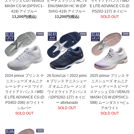
スマッシュ CG / VENUS
ビーナスマッシュ HC / V
ライトアドバンス / WID
MASH CG W (DPSVC1-
ENUSMASH HC W (DP
E LITE ADVANCE CG (D
419) アイブルー
SVH1-419) アイブルー
PS202-127) ネイビー
13,200円(税込)
13,200円(税込)
SOLD OUT
2024 prince プリンス テ
26.5cmのみ！2022 princ
2025 prince プリンス テ
ニスシューズ オムニク
e プリンス テニスシュー
ニスシューズ オムニク
レー レディース ワイド
ズ オムニクレー メンズ
レー レディース ビーナ
ライトアドバンス / WID
ワイドライトアドバンス
スマッシュ CG / VENUS
E LITE ADVANCE CG (D
/ (DPS202-127) ネイビ
MASH CG W (DPSVC1-
PS402-206) ホワイト ×
ー afortunado
588) ムーンダスト×ピュ
シルバー
SOLD OUT
アホワイト
SOLD OUT
SOLD OUT