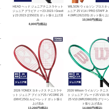
HEAD ヘッド ジュニアテニスラケット
WILSON ウィルソン プロスタ
ジュニア グラビティー23 2023 / Gravit
ュニア 25 V.14 / PRO STAFF Jr. 
y 23 2023 (235023) ガット張り上げ済
4 (WR126210S) ガット張り
み
10,560円(税込)
8,800円(税込)
2026 YONEX ヨネックス テニスラケ
2026 Wilson ウイルソン テニ
ット ジュニア ブイコア25 / VCORE 25
ト ジュニア ブレード25 V10 / B
(08VC25G) ルビーレッド ガット張り
25 V10 (WR208610S) グリー
上げ済み
ト張り上げ済み
13,200円(税込)
14,080円(税込)