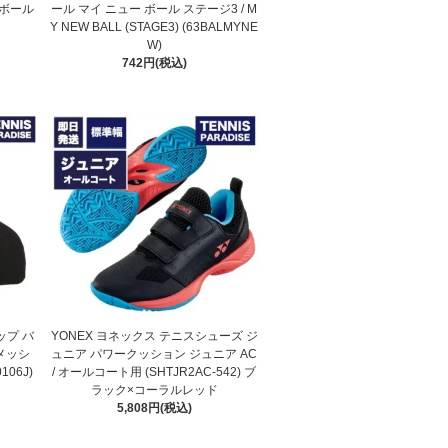
ーンボール
ール マイ ニュー ボール ステージ3 / M
Y NEW BALL (STAGE3) (63BALMYNE
W)
742円(税込)
ップ バ
YONEX ヨネックス テニスシューズ ジ
メッシ
ュニア パワークッション ジュニア AC
106J)
/ オールコート用 (SHTJR2AC-542) ブ
ラック×コーラルレッド
5,808円(税込)